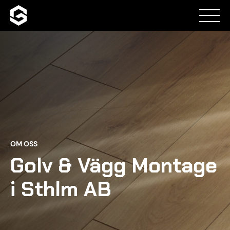
Skip
to
content
Hem
Våra tjänster
OM OSS
Om oss
Golv & Vägg Montage
i Sthlm AB
Kontakt